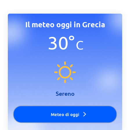
Il meteo oggi in Grecia
30
°
C
Sereno
Meteo di oggi