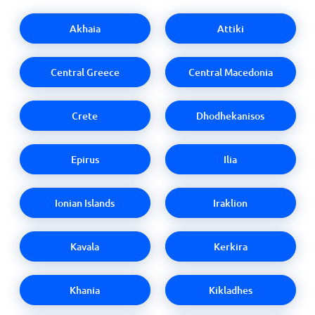
Akhaia
Attiki
Central Greece
Central Macedonia
Crete
Dhodhekanisos
Epirus
Ilia
Ionian Islands
Iraklion
Kavala
Kerkira
Khania
Kikladhes