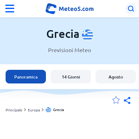
°F
°C
Grecia
Previsioni Meteo
Meteo in Grecia
Grecia
Panoramica
14 Giorni
Agosto
Italia
Svizzera
Grecia
Principale
Europa
Le mie località