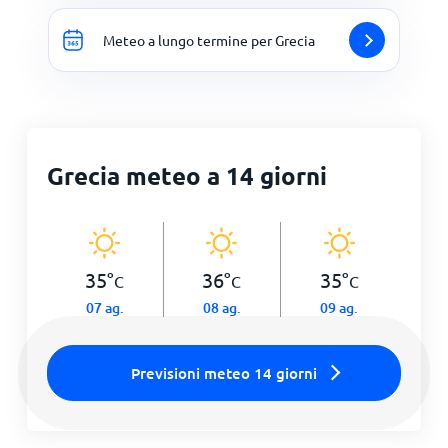
Meteo a lungo termine per Grecia
Grecia meteo a 14 giorni
35
°
36
°
35
°
C
C
C
07 ag.
08 ag.
09 ag.
Previsioni meteo 14 giorni