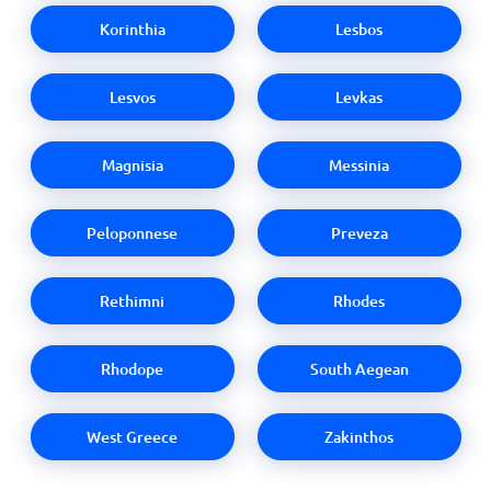
Korinthia
Lesbos
Lesvos
Levkas
Magnisia
Messinia
Peloponnese
Preveza
Rethimni
Rhodes
Rhodope
South Aegean
West Greece
Zakinthos