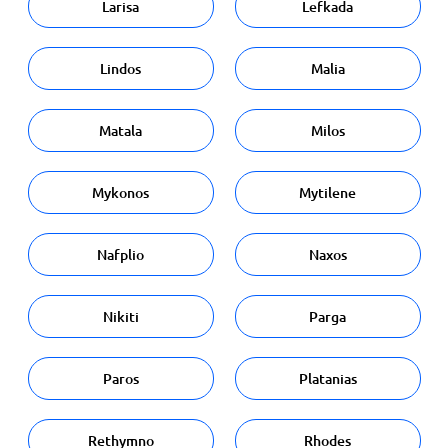
Larisa
Lefkada
Lindos
Malia
Matala
Milos
Mykonos
Mytilene
Nafplio
Naxos
Nikiti
Parga
Paros
Platanias
Rethymno
Rhodes