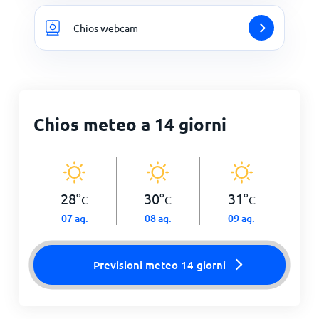
Chios webcam
Chios meteo a 14 giorni
28
°
30
°
31
°
C
C
C
07 ag.
08 ag.
09 ag.
Previsioni meteo 14 giorni