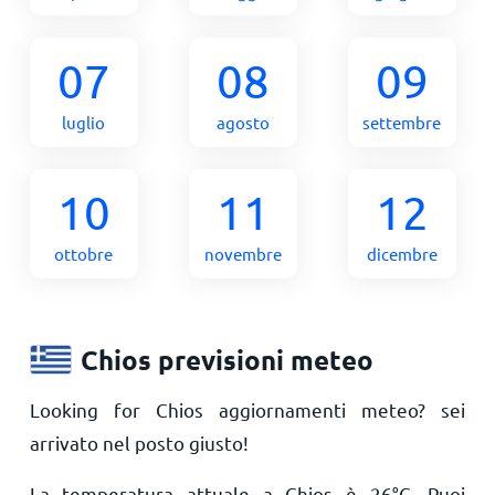
07
08
09
luglio
agosto
settembre
10
11
12
ottobre
novembre
dicembre
Chios previsioni meteo
Looking for Chios aggiornamenti meteo? sei
arrivato nel posto giusto!
La temperatura attuale a Chios è
26
°
C
. Puoi