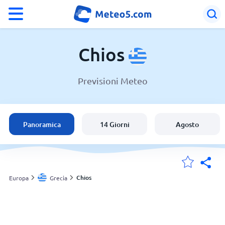
°F
°C
Chios
Previsioni Meteo
Meteo a Chios
Grecia
Panoramica
14 Giorni
Agosto
Italia
Svizzera
Chios
Europa
Grecia
Le mie località