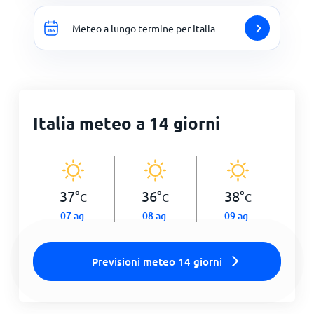
Meteo a lungo termine per Italia
Italia meteo a 14 giorni
37
°
36
°
38
°
C
C
C
07 ag.
08 ag.
09 ag.
Previsioni meteo 14 giorni