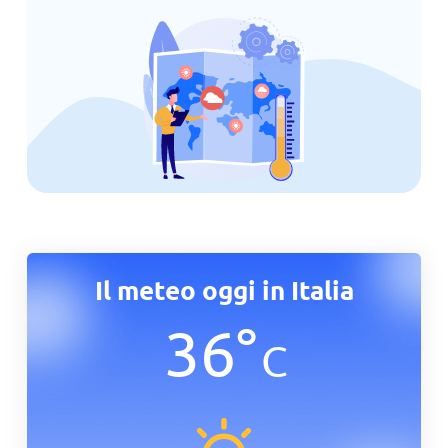
Il meteo oggi in Italia
36
°
C