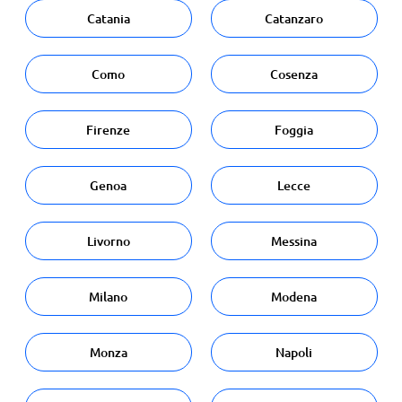
Catania
Catanzaro
Como
Cosenza
Firenze
Foggia
Genoa
Lecce
Livorno
Messina
Milano
Modena
Monza
Napoli