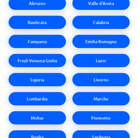
Abruzzo
Valle d'Aosta
Basilicata
Calabria
Campania
Emilia Romagna
Friuli Venezia Giulia
Lazio
Liguria
Livorno
Lombardia
Marche
Molise
Piemonte
Puglia
Sardegna