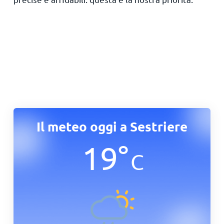
Il meteo oggi a Sestriere
19
°
C