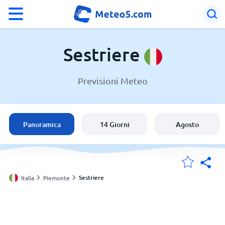
°F
°C
Sestriere
Previsioni Meteo
Meteo a Sestriere
Italia
Panoramica
14 Giorni
Agosto
Svizzera
Le mie località
Sestriere
Italia
Piemonte
Principale