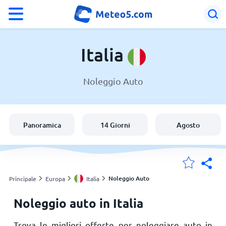
°F
°C
Italia
Noleggio Auto
Meteo in Italia
Italia
Panoramica
14 Giorni
Agosto
Svizzera
Le mie località
Noleggio Auto
Principale
Europa
Italia
Noleggio auto in Italia
Principale
Trova le migliori offerte per noleggiare auto in