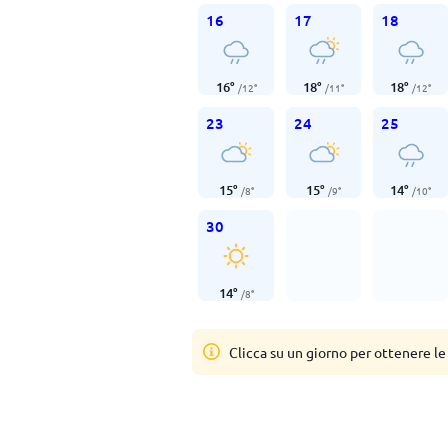
16
17
18
16
°
18
°
18
°
/
12
°
/
11
°
/
12
°
23
24
25
15
°
15
°
14
°
/
8
°
/
9
°
/
10
°
30
14
°
/
8
°
Clicca su un giorno per ottenere le