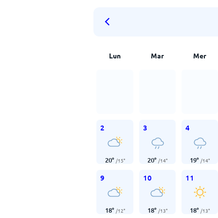
Lun
Mar
Mer
2
3
4
20
°
20
°
19
°
/
15
°
/
14
°
/
14
°
9
10
11
18
°
18
°
18
°
/
12
°
/
13
°
/
13
°