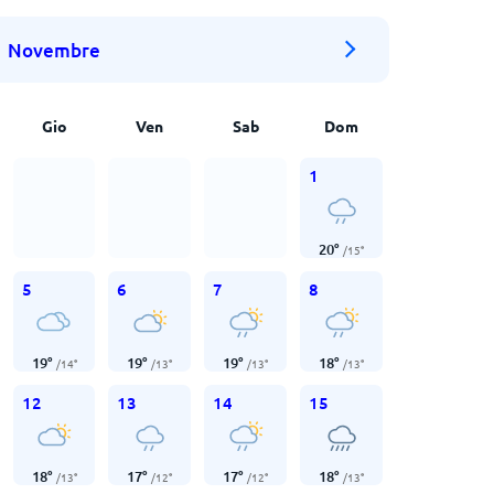
Novembre
Gio
Ven
Sab
Dom
1
20
°
/
15
°
5
6
7
8
19
°
19
°
19
°
18
°
/
14
°
/
13
°
/
13
°
/
13
°
12
13
14
15
18
°
17
°
17
°
18
°
/
13
°
/
12
°
/
12
°
/
13
°