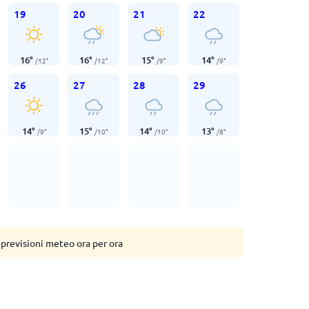
19
20
21
22
16
°
16
°
15
°
14
°
/
12
°
/
12
°
/
9
°
/
9
°
26
27
28
29
14
°
15
°
14
°
13
°
/
9
°
/
10
°
/
10
°
/
8
°
 previsioni meteo ora per ora