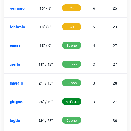
gennaio
13
°
/
8
°
Ok
6
25
febbraio
13
°
/
8
°
Ok
5
23
marzo
15
°
/
9
°
Buono
4
27
aprile
18
°
/
12
°
Buono
3
27
maggio
21
°
/
15
°
Buono
3
28
giugno
26
°
/
19
°
Perfetto
3
27
luglio
29
°
/
23
°
Buono
1
30