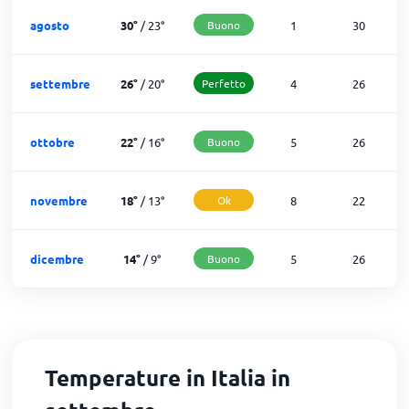
agosto
30
°
/
23
°
Buono
1
30
settembre
26
°
/
20
°
Perfetto
4
26
ottobre
22
°
/
16
°
Buono
5
26
novembre
18
°
/
13
°
Ok
8
22
dicembre
14
°
/
9
°
Buono
5
26
Temperature in Italia in