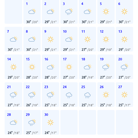
1
2
3
4
5
6
30
°
29
°
30
°
30
°
29
°
30
°
/
20
°
/
21
°
/
21
°
/
21
°
/
21
°
/
21
°
7
8
9
10
11
12
13
30
°
30
°
29
°
29
°
27
°
29
°
29
°
/
21
°
/
21
°
/
21
°
/
21
°
/
20
°
/
19
°
/
20
°
14
15
16
17
18
19
20
29
°
28
°
28
°
27
°
28
°
27
°
27
°
/
20
°
/
20
°
/
20
°
/
20
°
/
19
°
/
20
°
/
20
°
21
22
23
24
25
26
27
27
°
26
°
25
°
25
°
25
°
25
°
25
°
/
19
°
/
19
°
/
18
°
/
18
°
/
18
°
/
18
°
/
17
°
28
29
30
24
°
25
°
24
°
/
18
°
/
17
°
/
17
°