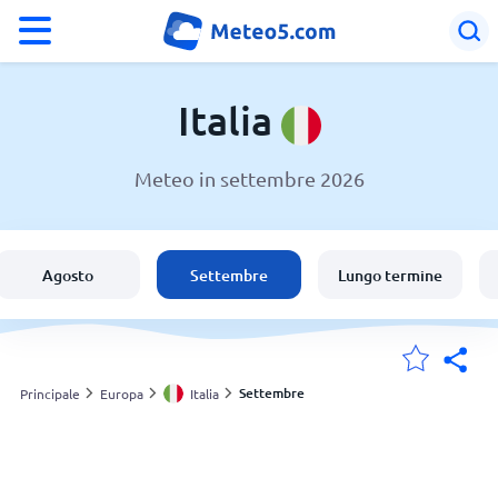
°F
°C
Italia
Meteo in settembre 2026
Meteo in Italia
Italia
Agosto
Settembre
Lungo termine
Svizzera
Le mie località
Settembre
Principale
Europa
Italia
Principale