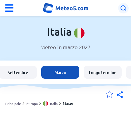
°F
°C
Italia
Meteo in marzo 2027
Meteo in Italia
Italia
Settembre
Marzo
Lungo termine
Svizzera
Le mie località
Marzo
Principale
Europa
Italia
Principale