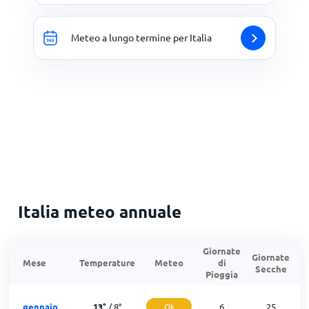
Meteo a lungo termine per Italia
Italia meteo annuale
Giornate
Giornate
G
Mese
Temperature
Meteo
di
Secche
d
Pioggia
gennaio
13
°
/
8
°
Ok
6
25