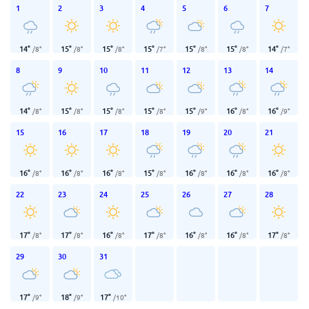
1
2
3
4
5
6
7
14
°
15
°
15
°
15
°
15
°
15
°
14
°
/
8
°
/
8
°
/
8
°
/
7
°
/
8
°
/
8
°
/
7
°
8
9
10
11
12
13
14
14
°
15
°
15
°
15
°
15
°
16
°
16
°
/
8
°
/
8
°
/
8
°
/
8
°
/
9
°
/
8
°
/
9
°
15
16
17
18
19
20
21
16
°
16
°
16
°
15
°
16
°
16
°
16
°
/
8
°
/
8
°
/
8
°
/
8
°
/
8
°
/
8
°
/
8
°
22
23
24
25
26
27
28
17
°
17
°
16
°
17
°
16
°
16
°
17
°
/
8
°
/
8
°
/
8
°
/
8
°
/
8
°
/
8
°
/
8
°
29
30
31
17
°
18
°
17
°
/
9
°
/
9
°
/
10
°