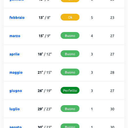
febbraio
13
°
/
8
°
Ok
5
23
marzo
15
°
/
9
°
Buono
4
27
aprile
18
°
/
12
°
Buono
3
27
maggio
21
°
/
15
°
Buono
3
28
giugno
26
°
/
19
°
Perfetto
3
27
luglio
29
°
/
23
°
Buono
1
30
agosto
30
°
/
23
°
Buono
1
30