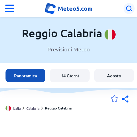
°F
°C
Reggio Calabria
Previsioni Meteo
Meteo a Reggio Calabria
Italia
Panoramica
14 Giorni
Agosto
Svizzera
Le mie località
Reggio Calabria
Italia
Calabria
Principale