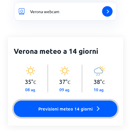
Verona webcam
Verona meteo a 14 giorni
35
°
37
°
38
°
C
C
C
08 ag.
09 ag.
10 ag.
Previsioni meteo 14 giorni