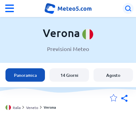
°F
°C
Verona
Previsioni Meteo
Meteo a Verona
Italia
Panoramica
14 Giorni
Agosto
Svizzera
Le mie località
Verona
Italia
Veneto
Principale