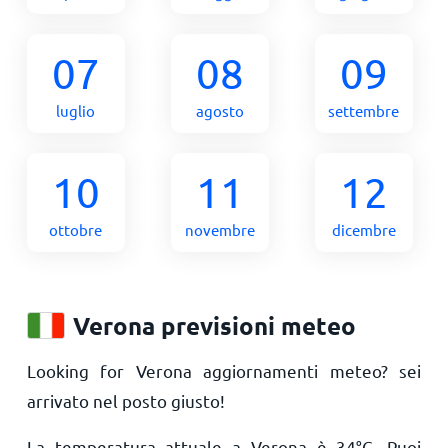
07
08
09
luglio
agosto
settembre
10
11
12
ottobre
novembre
dicembre
Verona previsioni meteo
Looking for Verona aggiornamenti meteo? sei
arrivato nel posto giusto!
La temperatura attuale a Verona è
34
°
C
. Puoi