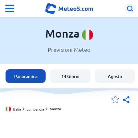
°F
°C
Monza
Previsioni Meteo
Meteo a Monza
Italia
Panoramica
14 Giorni
Agosto
Svizzera
Le mie località
Monza
Italia
Lombardia
Principale