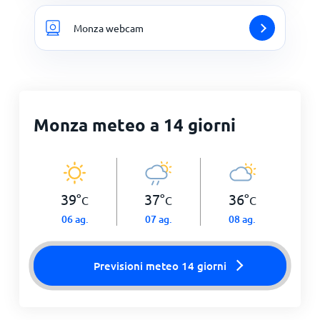
Monza webcam
Monza meteo a 14 giorni
39
°
37
°
36
°
C
C
C
06 ag.
07 ag.
08 ag.
Previsioni meteo 14 giorni