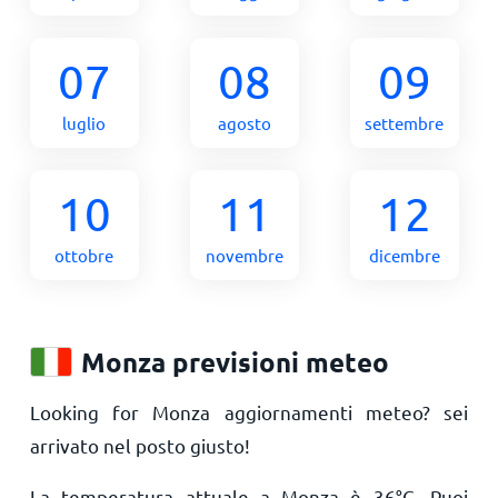
07
08
09
luglio
agosto
settembre
10
11
12
ottobre
novembre
dicembre
Monza previsioni meteo
Looking for Monza aggiornamenti meteo? sei
arrivato nel posto giusto!
La temperatura attuale a Monza è
36
°
C
. Puoi