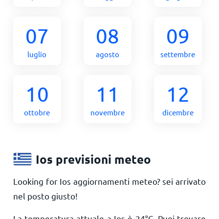
07
08
09
luglio
agosto
settembre
10
11
12
ottobre
novembre
dicembre
Ios previsioni meteo
Looking for Ios aggiornamenti meteo? sei arrivato
nel posto giusto!
La temperatura attuale a Ios è
24
°
C
. Puoi trovare