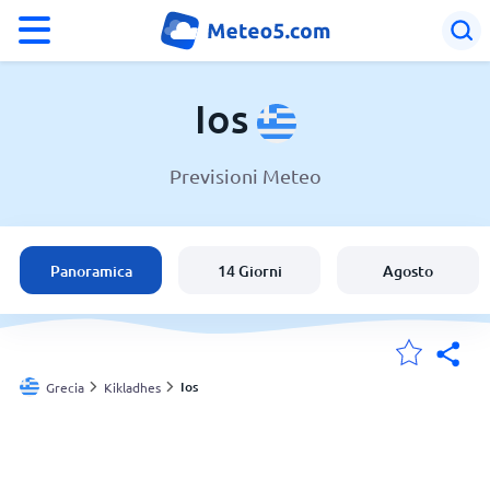
°F
°C
Ios
Previsioni Meteo
Meteo a Ios
Grecia
Panoramica
14 Giorni
Agosto
Italia
Svizzera
Ios
Grecia
Kikladhes
Le mie località