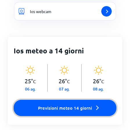
Ios webcam
Ios meteo a 14 giorni
25
°
26
°
26
°
C
C
C
06 ag.
07 ag.
08 ag.
Previsioni meteo 14 giorni