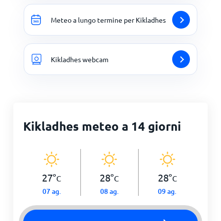
Meteo a lungo termine per Kikladhes
Kikladhes webcam
Kikladhes meteo a 14 giorni
27
°
28
°
28
°
C
C
C
07 ag.
08 ag.
09 ag.