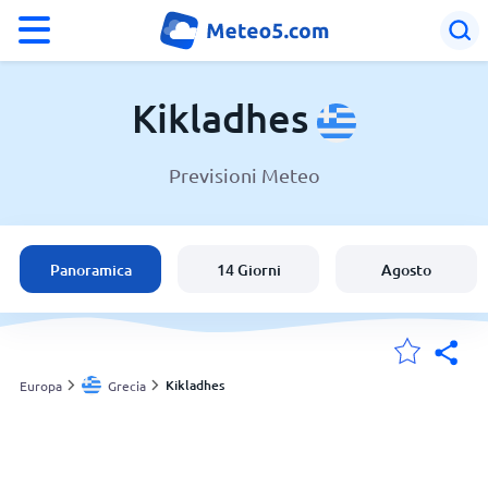
°F
°C
Kikladhes
Previsioni Meteo
Meteo in Kikladhes
Grecia
Panoramica
14 Giorni
Agosto
Italia
Svizzera
Kikladhes
Europa
Grecia
Le mie località