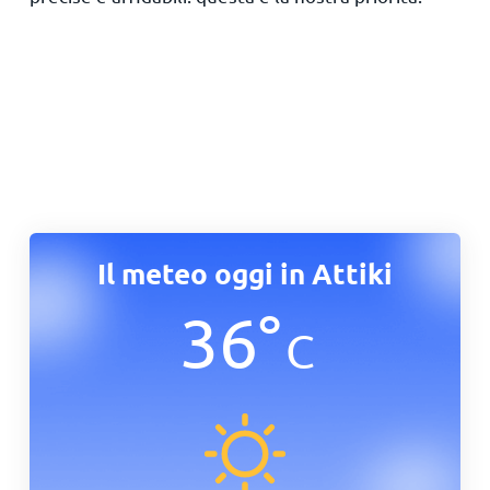
Il meteo oggi in Attiki
36
°
C