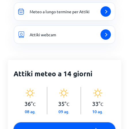
Meteo a lungo termine per Attiki
Attiki webcam
Attiki meteo a 14 giorni
36
°
35
°
33
°
C
C
C
08 ag.
09 ag.
10 ag.