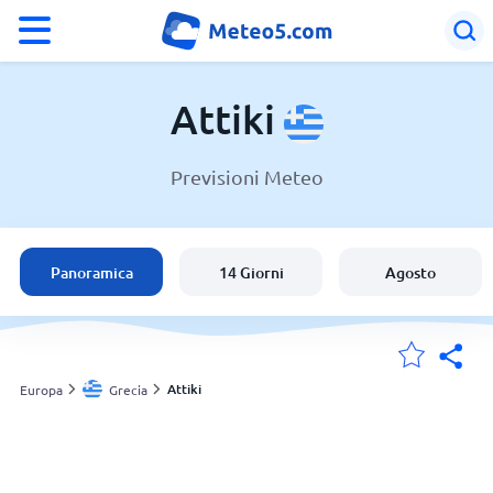
°F
°C
Attiki
Previsioni Meteo
Meteo in Attiki
Grecia
Panoramica
14 Giorni
Agosto
Italia
Svizzera
Attiki
Europa
Grecia
Le mie località