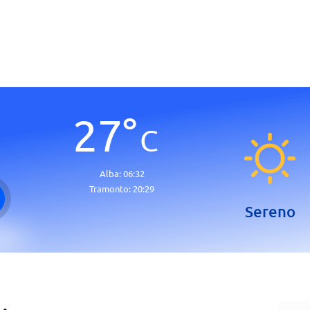
27
°
C
Alba:
06:32
Tramonto:
20:29
Sereno