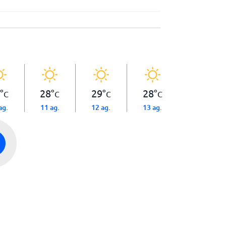
°
28
°
29
°
28
°
C
C
C
C
ag.
11 ag.
12 ag.
13 ag.