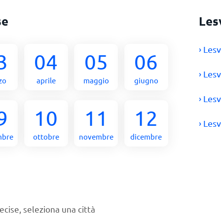
se
Les
› Les
3
04
05
06
› Les
zo
aprile
maggio
giugno
› Les
9
10
11
12
› Les
mbre
ottobre
novembre
dicembre
ecise, seleziona una città