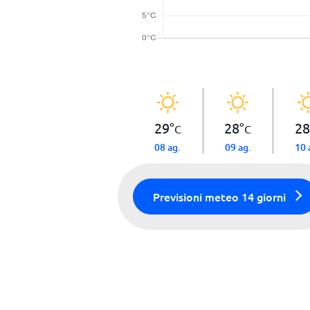
29
°
28
°
28
C
C
08 ag.
09 ag.
10 
Previsioni meteo 14 giorni