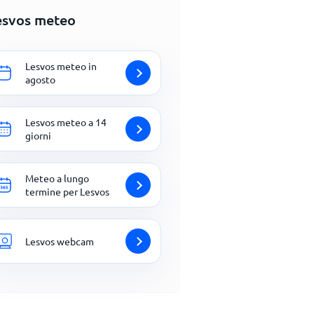
esvos meteo
Lesvos meteo in
agosto
Lesvos meteo a 14
giorni
Meteo a lungo
termine per Lesvos
Lesvos webcam