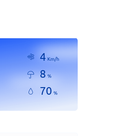
4
Km/h
8
%
70
%