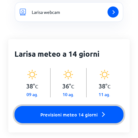
Larisa webcam
Larisa meteo a 14 giorni
38
°
36
°
38
°
C
C
C
09 ag.
10 ag.
11 ag.
Previsioni meteo 14 giorni