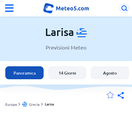
°F
°C
Larisa
Previsioni Meteo
Meteo a Larisa
Grecia
Panoramica
14 Giorni
Agosto
Italia
Svizzera
Larisa
Europa
Grecia
Le mie località