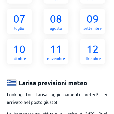
07
08
09
luglio
agosto
settembre
10
11
12
ottobre
novembre
dicembre
Larisa previsioni meteo
Looking for Larisa aggiornamenti meteo? sei
arrivato nel posto giusto!
La temperatura attuale a Larisa è
34
°
C
. Puoi