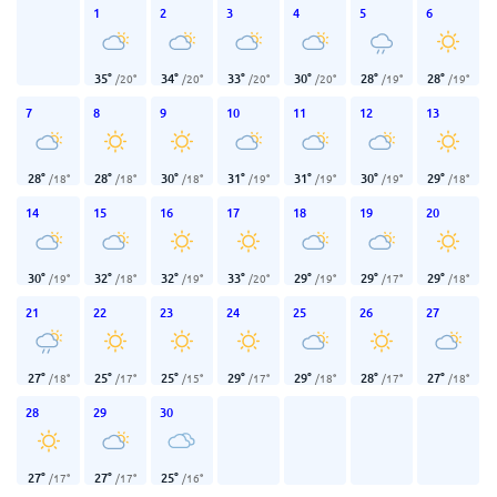
1
2
3
4
5
6
35
°
34
°
33
°
30
°
28
°
28
°
/
20
°
/
20
°
/
20
°
/
20
°
/
19
°
/
19
°
7
8
9
10
11
12
13
28
°
28
°
30
°
31
°
31
°
30
°
29
°
/
18
°
/
18
°
/
18
°
/
19
°
/
19
°
/
19
°
/
18
°
14
15
16
17
18
19
20
30
°
32
°
32
°
33
°
29
°
29
°
29
°
/
19
°
/
18
°
/
19
°
/
20
°
/
19
°
/
17
°
/
18
°
21
22
23
24
25
26
27
27
°
25
°
25
°
29
°
29
°
28
°
27
°
/
18
°
/
17
°
/
15
°
/
17
°
/
18
°
/
17
°
/
18
°
28
29
30
27
°
27
°
25
°
/
17
°
/
17
°
/
16
°