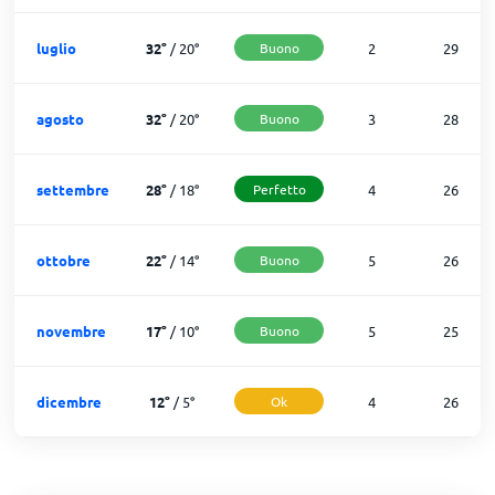
luglio
32
°
/
20
°
Buono
2
29
agosto
32
°
/
20
°
Buono
3
28
settembre
28
°
/
18
°
Perfetto
4
26
ottobre
22
°
/
14
°
Buono
5
26
novembre
17
°
/
10
°
Buono
5
25
dicembre
12
°
/
5
°
Ok
4
26