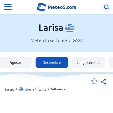
°F
°C
Larisa
Meteo in settembre 2026
Meteo a Larisa
Grecia
Agosto
Settembre
Lungo termine
Italia
Svizzera
Settembre
Europa
Grecia
Larisa
Le mie località