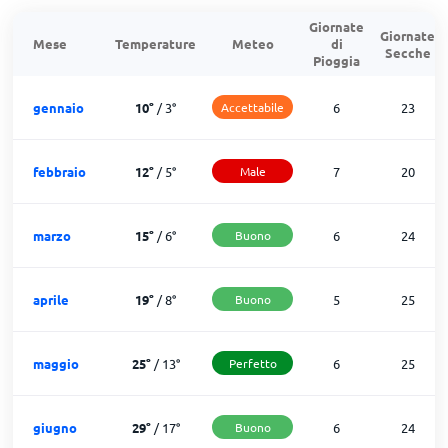
Giornate
Giornate
Mese
Temperature
Meteo
di
Secche
Pioggia
gennaio
10
°
/
3
°
Accettabile
6
23
febbraio
12
°
/
5
°
Male
7
20
marzo
15
°
/
6
°
Buono
6
24
aprile
19
°
/
8
°
Buono
5
25
maggio
25
°
/
13
°
Perfetto
6
25
giugno
29
°
/
17
°
Buono
6
24