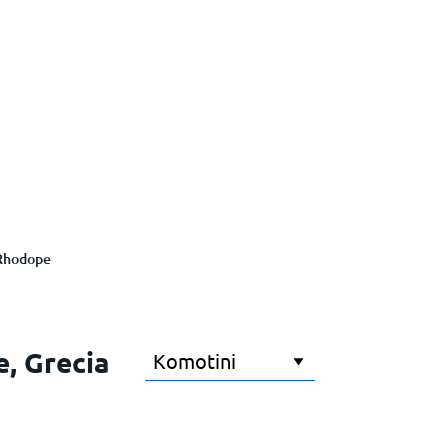
Rhodope
e, Grecia