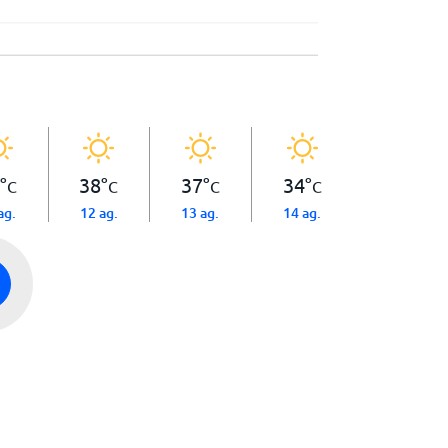
°
38
°
37
°
34
°
C
C
C
C
ag.
12 ag.
13 ag.
14 ag.