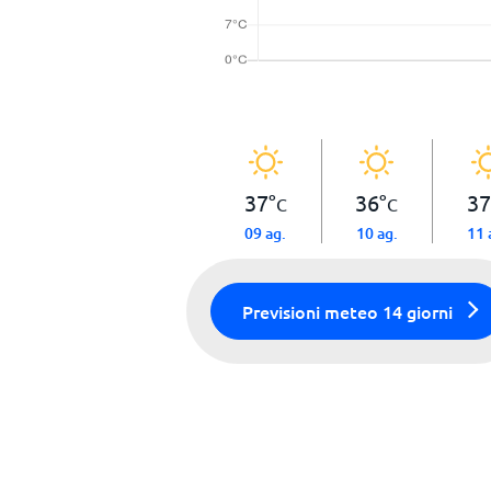
37
°
36
°
37
C
C
09 ag.
10 ag.
11 
Previsioni meteo 14 giorni