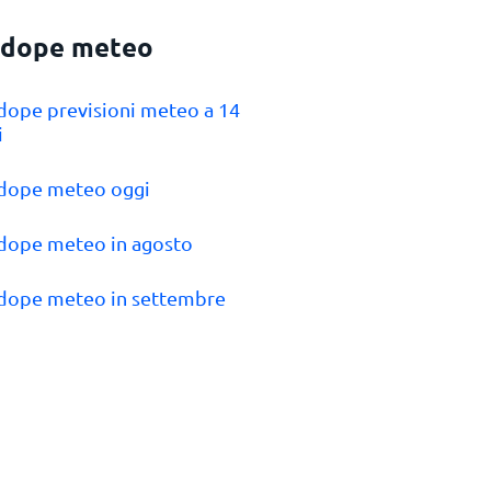
dope meteo
dope previsioni meteo a 14
i
odope meteo oggi
dope meteo in agosto
dope meteo in settembre