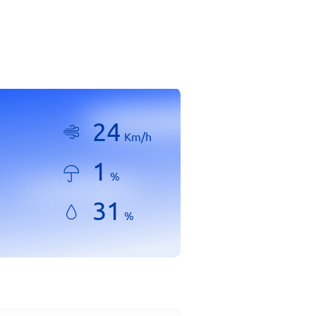
24
Km/h
1
%
31
%