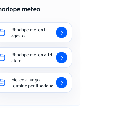
hodope meteo
Rhodope meteo in
agosto
Rhodope meteo a 14
giorni
Meteo a lungo
termine per Rhodope