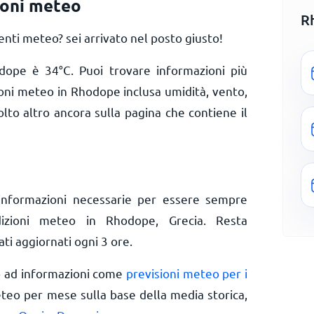
ioni meteo
R
ti meteo? sei arrivato nel posto giusto!
hodope è
34
°
C
. Puoi trovare informazioni più
ioni meteo in Rhodope inclusa umidità, vento,
olto altro ancora sulla pagina che contiene il
informazioni necessarie per essere sempre
dizioni meteo in Rhodope, Grecia. Resta
ti aggiornati ogni 3 ore.
o ad informazioni come
previsioni meteo per i
eteo per mese sulla base della media storica,