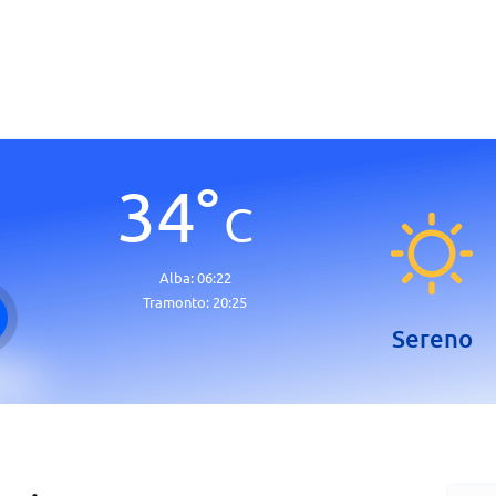
34
°
C
Alba:
06:22
Tramonto:
20:25
Sereno