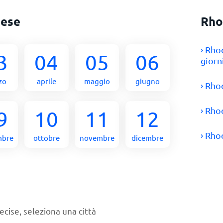
mese
Rho
› Rho
3
04
05
06
giorn
zo
aprile
maggio
giugno
› Rh
› Rho
9
10
11
12
› Rho
mbre
ottobre
novembre
dicembre
ecise, seleziona una città