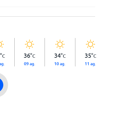
°
36
°
34
°
35
°
C
C
C
C
ag.
09 ag.
10 ag.
11 ag.