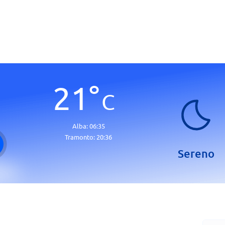
21
°
C
Alba:
06:35
Tramonto:
20:36
Sereno