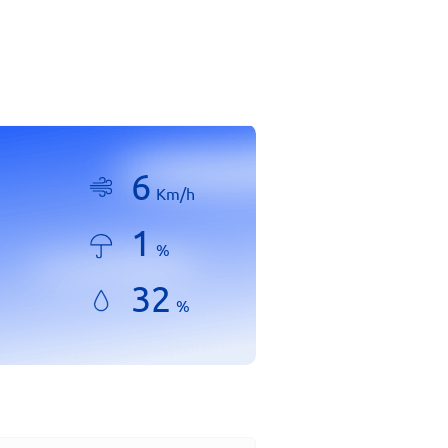
6
Km/h
1
%
32
%