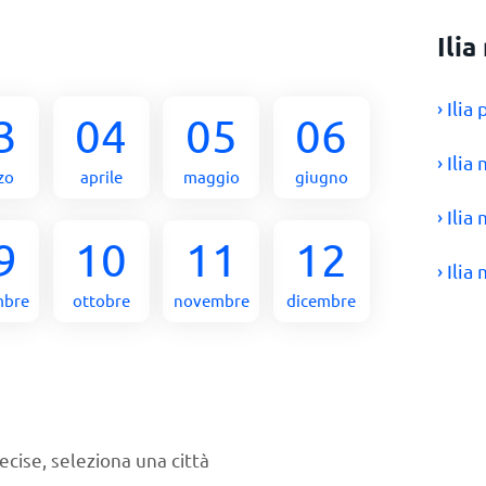
Ili
› Ili
3
04
05
06
› Ili
zo
aprile
maggio
giugno
› Ili
9
10
11
12
› Ili
mbre
ottobre
novembre
dicembre
ecise, seleziona una città