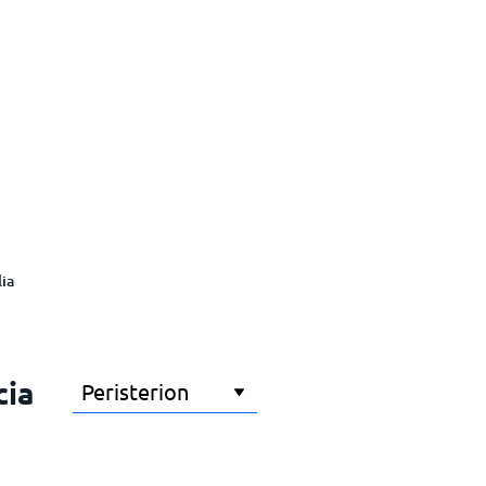
lia
cia