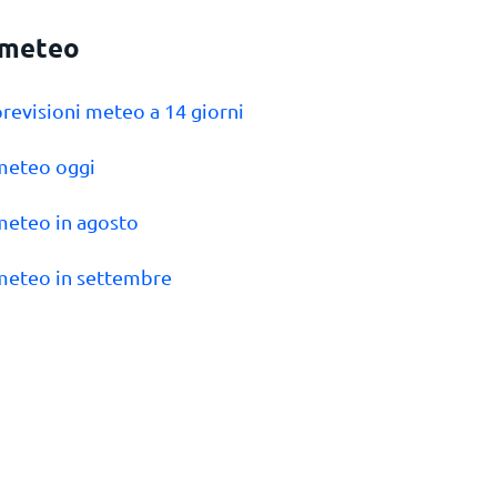
a meteo
a previsioni meteo a 14 giorni
a meteo oggi
a meteo in agosto
a meteo in settembre