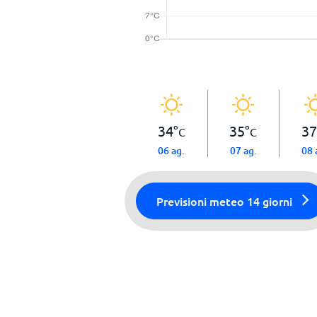
34
°
35
°
37
C
C
06 ag.
07 ag.
08 
Previsioni meteo 14 giorni