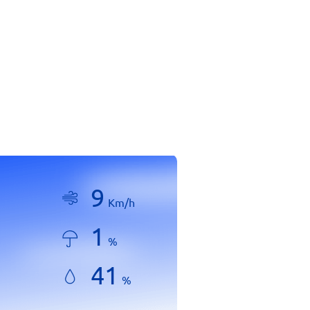
9
Km/h
1
%
41
%