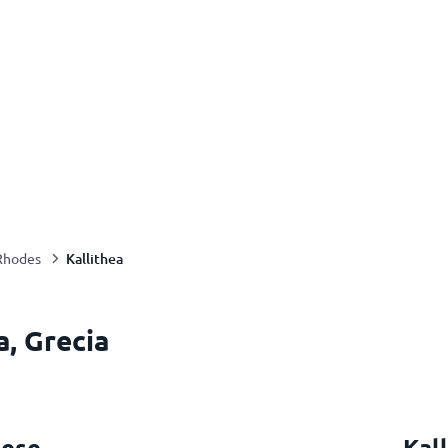
Kallithea
Rhodes
a, Grecia
mese
Kal