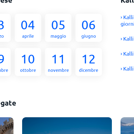
› Kal
3
04
05
06
giorn
zo
aprile
maggio
giugno
› Kal
› Kal
9
10
11
12
› Kal
mbre
ottobre
novembre
dicembre
egate