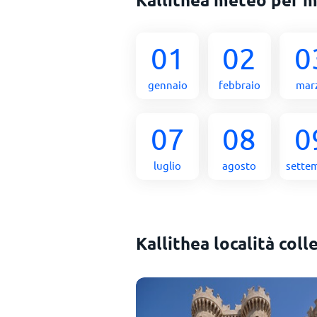
01
02
0
gennaio
febbraio
mar
07
08
0
luglio
agosto
sette
Kallithea località coll