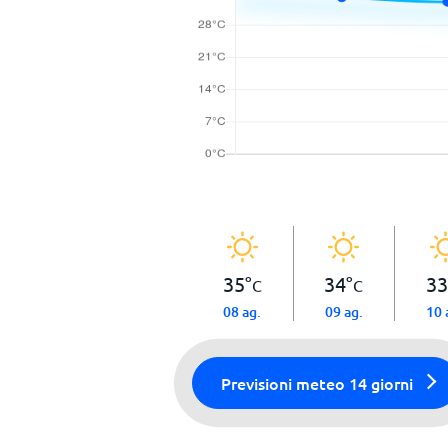
35
°
34
°
33
C
C
08 ag.
09 ag.
10 
Previsioni meteo 14 giorni