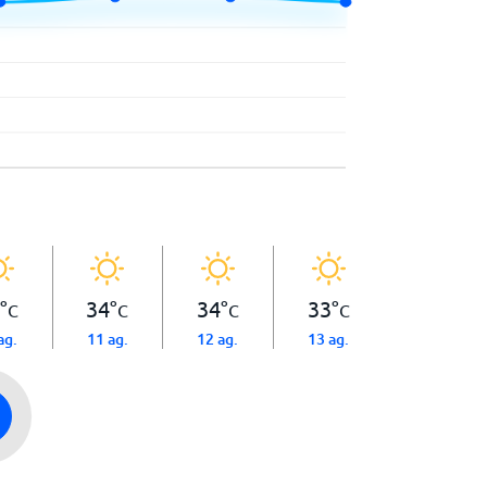
°
34
°
34
°
33
°
C
C
C
C
ag.
11 ag.
12 ag.
13 ag.