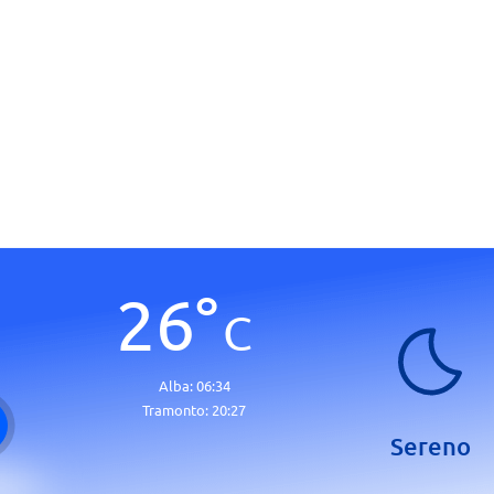
26
°
C
Alba:
06:34
Tramonto:
20:27
Sereno