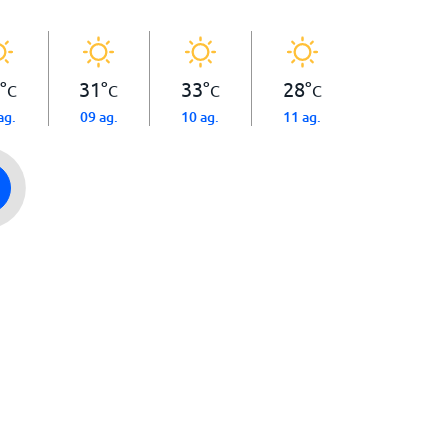
°
31
°
33
°
28
°
C
C
C
C
ag.
09 ag.
10 ag.
11 ag.