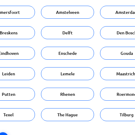
mersfoort
Amstelveen
Amsterd
Breskens
Delft
Den Bosc
Eindhoven
Enschede
Gouda
Leiden
Lemele
Maastrich
Putten
Rhenen
Roermon
Texel
The Hague
Tilburg