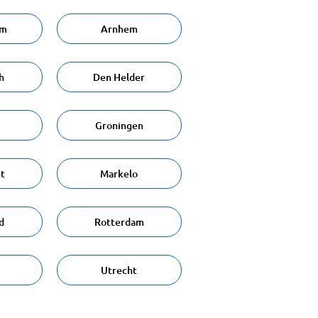
am
Arnhem
h
Den Helder
Groningen
t
Markelo
d
Rotterdam
Utrecht