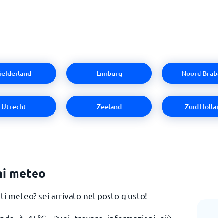
elderland
Limburg
Noord Brab
Utrecht
Zeeland
Zuid Holla
ni meteo
 meteo? sei arrivato nel posto giusto!
landa è
15
°
C
. Puoi trovare informazioni più