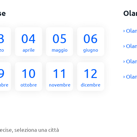
se
Ola
› Ola
3
04
05
06
› Ola
zo
aprile
maggio
giugno
› Ola
9
10
11
12
› Ola
mbre
ottobre
novembre
dicembre
ecise, seleziona una città