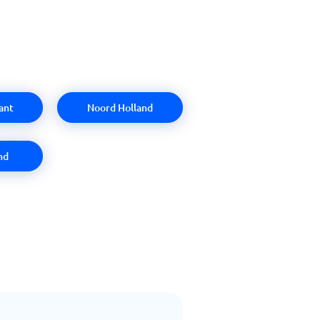
ant
Noord Holland
nd