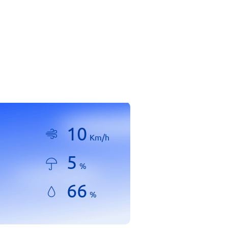
10
Km/h
5
%
66
%