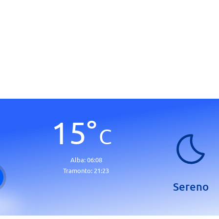
15
°
C
Alba:
06:08
Tramonto:
21:23
Sereno