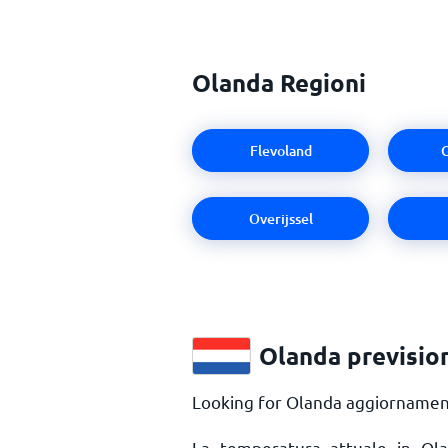
Olanda Regioni
Flevoland
G
Overijssel
Olanda previsio
Looking for Olanda aggiornamenti
La temperatura attuale in O