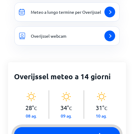
Meteo a lungo termine per Overijssel
Overijssel webcam
Overijssel meteo a 14 giorni
28
°
34
°
31
°
C
C
C
08 ag.
09 ag.
10 ag.