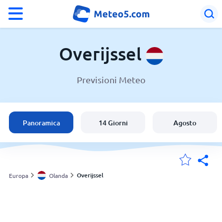
°F
°C
Overijssel
Previsioni Meteo
Meteo in Overijssel
Olanda
Panoramica
14 Giorni
Agosto
Italia
Svizzera
Overijssel
Europa
Olanda
Le mie località