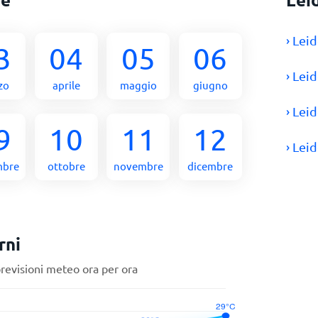
› Lei
3
04
05
06
› Lei
zo
aprile
maggio
giugno
› Lei
9
10
11
12
› Lei
mbre
ottobre
novembre
dicembre
rni
previsioni meteo ora per ora