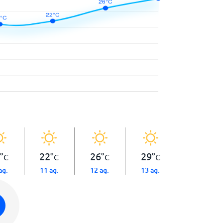
°
22
°
26
°
29
°
C
C
C
C
ag.
11 ag.
12 ag.
13 ag.