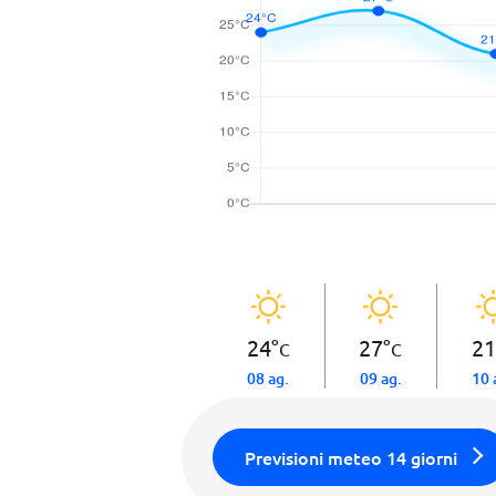
24
°
27
°
21
C
C
08 ag.
09 ag.
10 
Previsioni meteo 14 giorni