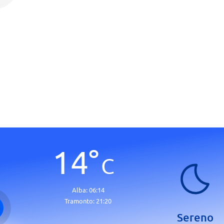
14
°
C
Alba:
06:14
Tramonto:
21:20
Sereno