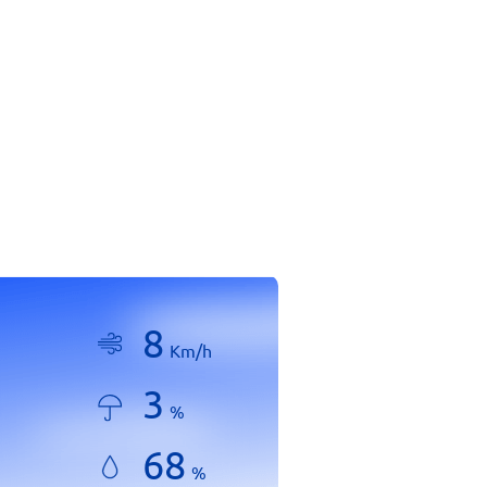
8
Km/h
3
%
68
%