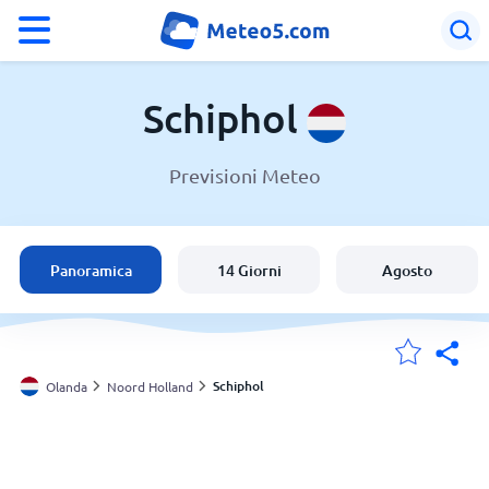
°F
°C
Schiphol
Previsioni Meteo
Meteo a Schiphol
Olanda
Panoramica
14 Giorni
Agosto
Italia
Svizzera
Schiphol
Olanda
Noord Holland
Le mie località