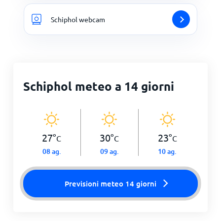
Schiphol webcam
Schiphol meteo a 14 giorni
27
°
30
°
23
°
C
C
C
08 ag.
09 ag.
10 ag.
Previsioni meteo 14 giorni