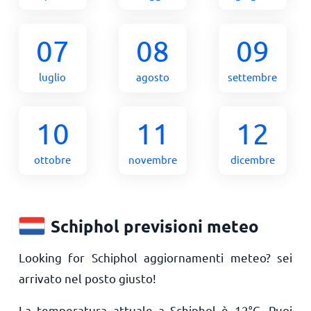
07
08
09
luglio
agosto
settembre
10
11
12
ottobre
novembre
dicembre
Schiphol previsioni meteo
Looking for Schiphol aggiornamenti meteo? sei
arrivato nel posto giusto!
La temperatura attuale a Schiphol è
12
°
C
. Puoi