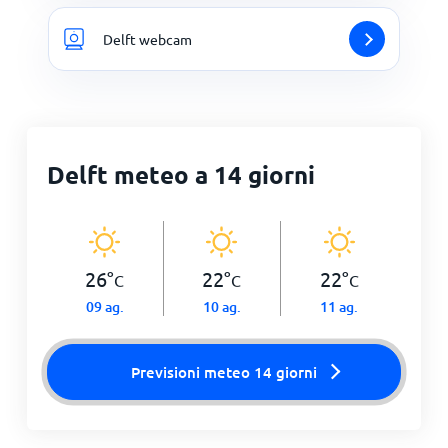
Delft webcam
Delft meteo a 14 giorni
26
°
22
°
22
°
C
C
C
09 ag.
10 ag.
11 ag.
Previsioni meteo 14 giorni