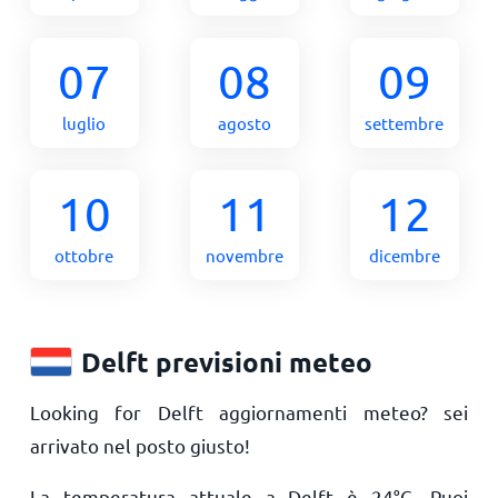
07
08
09
luglio
agosto
settembre
10
11
12
ottobre
novembre
dicembre
Delft previsioni meteo
Looking for Delft aggiornamenti meteo? sei
arrivato nel posto giusto!
La temperatura attuale a Delft è
24
°
C
. Puoi