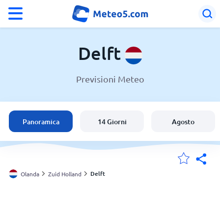
°F
°C
Delft
Previsioni Meteo
Meteo a Delft
Olanda
Panoramica
14 Giorni
Agosto
Italia
Svizzera
Delft
Olanda
Zuid Holland
Le mie località