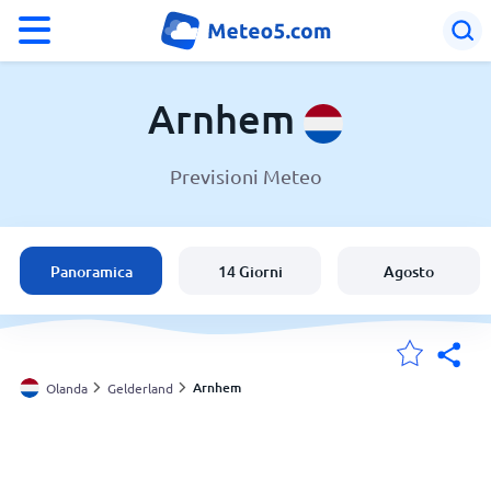
°F
°C
Arnhem
Previsioni Meteo
Meteo a Arnhem
Olanda
Panoramica
14 Giorni
Agosto
Italia
Svizzera
Arnhem
Olanda
Gelderland
Le mie località