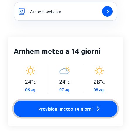
Arnhem webcam
Arnhem meteo a 14 giorni
24
°
24
°
28
°
C
C
C
06 ag.
07 ag.
08 ag.
Previsioni meteo 14 giorni