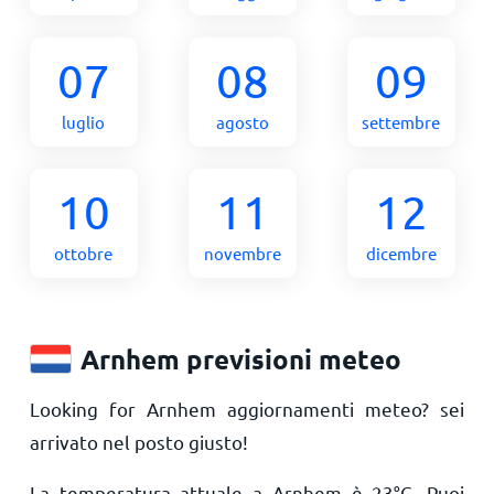
07
08
09
luglio
agosto
settembre
10
11
12
ottobre
novembre
dicembre
Arnhem previsioni meteo
Looking for Arnhem aggiornamenti meteo? sei
arrivato nel posto giusto!
La temperatura attuale a Arnhem è
23
°
C
. Puoi