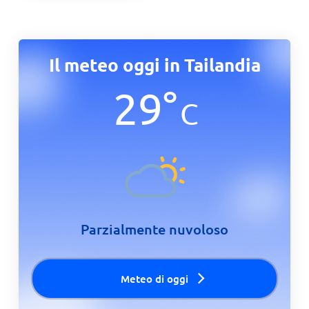
Il meteo oggi in Tailandia
29
°
C
Parzialmente nuvoloso
Meteo di oggi