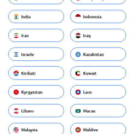
India
Indonesia
Iran
Iraq
Israele
Kazakistan
Kiribati
Kuwait
Kyrgyzstan
Laos
Libano
Macau
Malaysia
Maldive