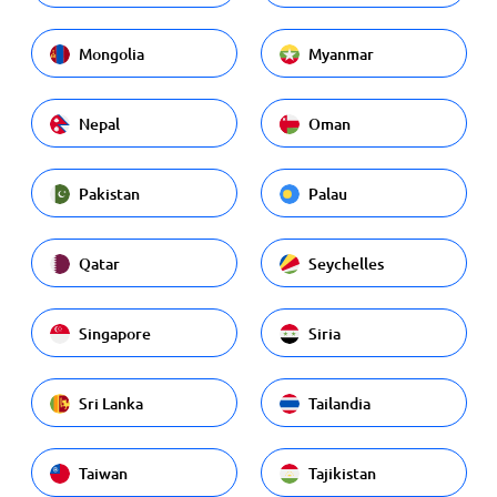
Mongolia
Myanmar
Nepal
Oman
Pakistan
Palau
Qatar
Seychelles
Singapore
Siria
Sri Lanka
Tailandia
Taiwan
Tajikistan