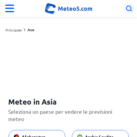
°F
°C
Asia
Principale
Italia
Svizzera
Le mie località
Meteo in Asia
Principale
Seleziona un paese per vedere le previsioni
meteo
Afghanistan
Arabia Saudita