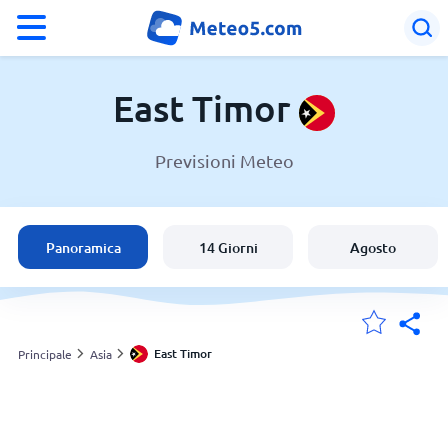
°F
°C
East Timor
Previsioni Meteo
Meteo in East Timor
East Timor
Panoramica
14 Giorni
Agosto
Italia
Svizzera
East Timor
Principale
Asia
Le mie località