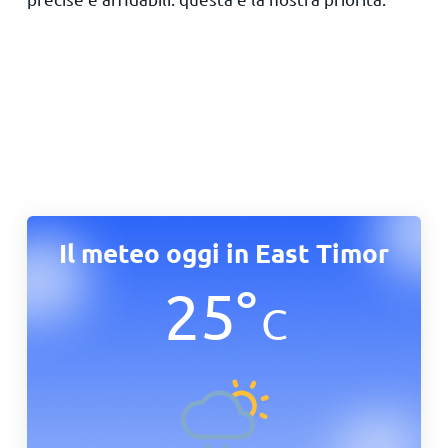
Il meteo oggi in East Timor
25
°
C