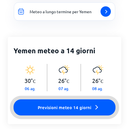
Meteo a lungo termine per Yemen
Yemen meteo a 14 giorni
30
°
26
°
26
°
C
C
C
06 ag.
07 ag.
08 ag.
Previsioni meteo 14 giorni