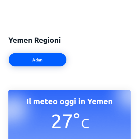
Yemen Regioni
Adan
Il meteo oggi in Yemen
27
°
C