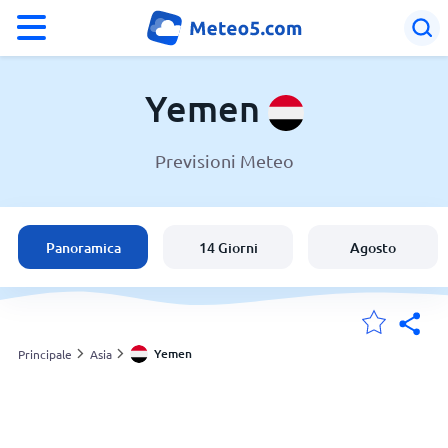
°F
°C
Yemen
Previsioni Meteo
Meteo in Yemen
Yemen
Panoramica
14 Giorni
Agosto
Italia
Svizzera
Yemen
Principale
Asia
Le mie località