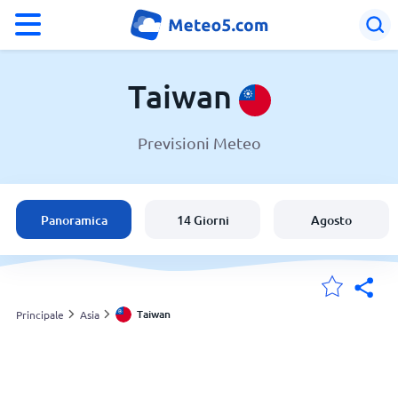
°F
°C
Taiwan
Previsioni Meteo
Meteo in Taiwan
Taiwan
Panoramica
14 Giorni
Agosto
Italia
Svizzera
Taiwan
Principale
Asia
Le mie località