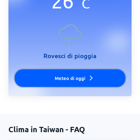
26
°
C
Rovesci di pioggia
Meteo di oggi
Clima in Taiwan - FAQ