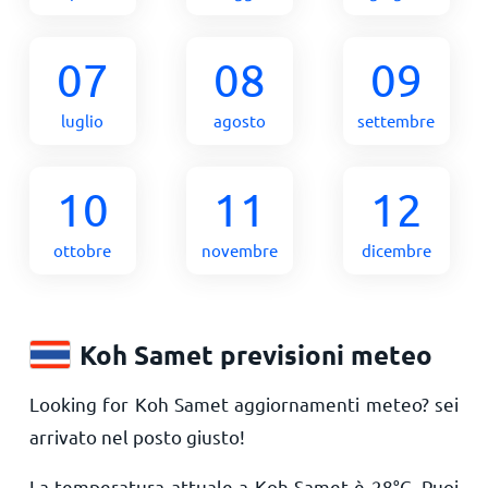
07
08
09
luglio
agosto
settembre
10
11
12
ottobre
novembre
dicembre
Koh Samet previsioni meteo
Looking for Koh Samet aggiornamenti meteo? sei
arrivato nel posto giusto!
La temperatura attuale a Koh Samet è
28
°
C
. Puoi