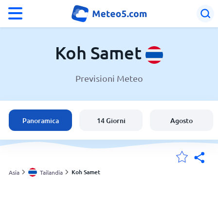
°F
°C
Koh Samet
Previsioni Meteo
Meteo a Koh Samet
Tailandia
Panoramica
14 Giorni
Agosto
Italia
Svizzera
Koh Samet
Asia
Tailandia
Le mie località