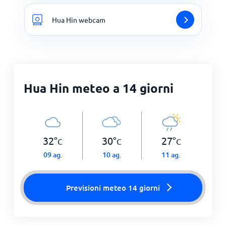
Hua Hin webcam
Hua Hin meteo a 14 giorni
32
°
30
°
27
°
C
C
C
09 ag.
10 ag.
11 ag.
Previsioni meteo 14 giorni