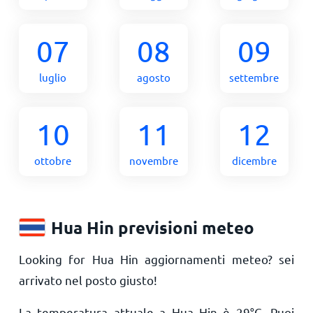
07
08
09
luglio
agosto
settembre
10
11
12
ottobre
novembre
dicembre
Hua Hin previsioni meteo
Looking for Hua Hin aggiornamenti meteo? sei
arrivato nel posto giusto!
La temperatura attuale a Hua Hin è
29
°
C
. Puoi