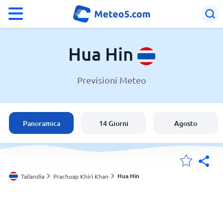
°F
°C
Hua Hin
Previsioni Meteo
Meteo a Hua Hin
Tailandia
Panoramica
14 Giorni
Agosto
Italia
Svizzera
Hua Hin
Tailandia
Prachuap Khiri Khan
Le mie località