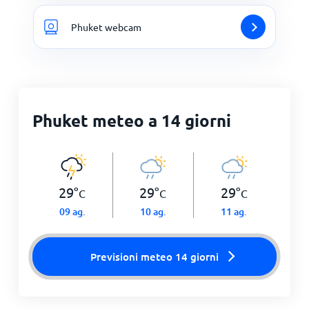
Phuket webcam
Phuket meteo a 14 giorni
29
°
29
°
29
°
C
C
C
09 ag.
10 ag.
11 ag.
Previsioni meteo 14 giorni