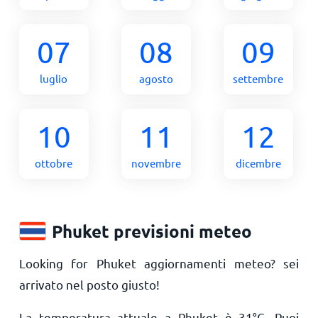
07
08
09
luglio
agosto
settembre
10
11
12
ottobre
novembre
dicembre
Phuket previsioni meteo
Looking for Phuket aggiornamenti meteo? sei
arrivato nel posto giusto!
La temperatura attuale a Phuket è
31
°
C
. Puoi