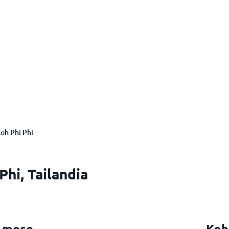
oh Phi Phi
Phi, Tailandia
r mese
Koh