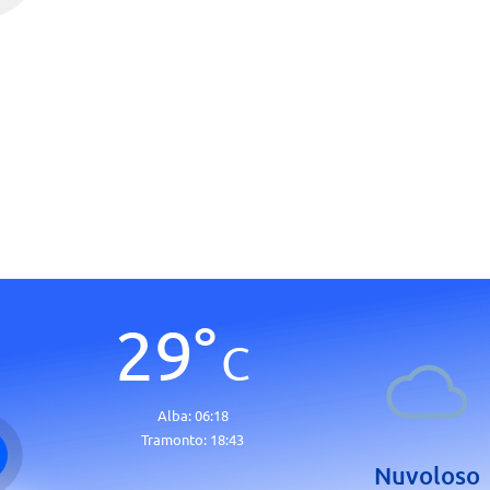
29
°
C
Alba:
06:18
Tramonto:
18:43
Nuvoloso