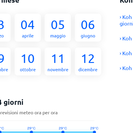
› Koh
3
04
05
06
giorn
zo
aprile
maggio
giugno
› Koh
› Koh
9
10
11
12
› Koh
mbre
ottobre
novembre
dicembre
 giorni
previsioni meteo ora per ora