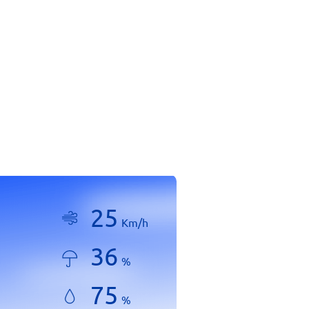
25
Km/h
36
%
75
%