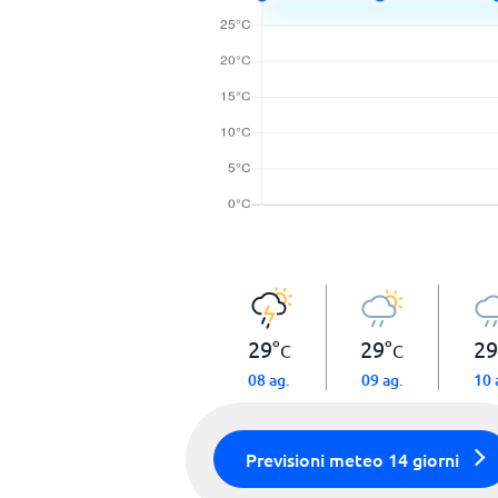
29
°
29
°
29
C
C
08 ag.
09 ag.
10 
Previsioni meteo 14 giorni