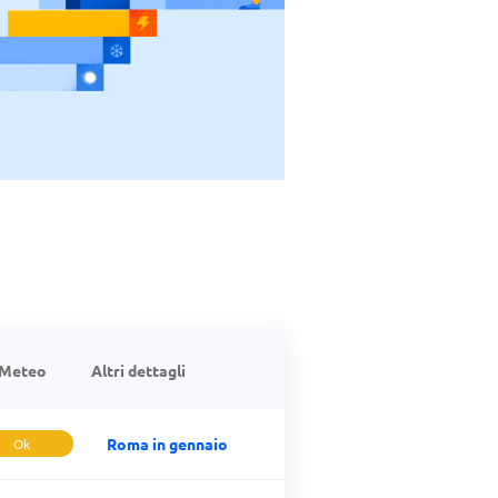
Meteo
Altri dettagli
Roma in gennaio
Ok