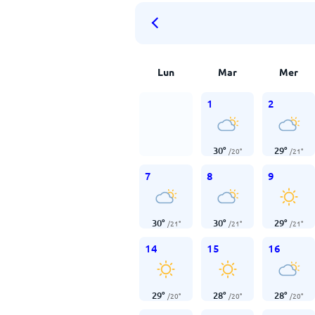
Lun
Mar
Mer
1
2
30
°
29
°
/
20
°
/
21
°
7
8
9
30
°
30
°
29
°
/
21
°
/
21
°
/
21
°
14
15
16
29
°
28
°
28
°
/
20
°
/
20
°
/
20
°