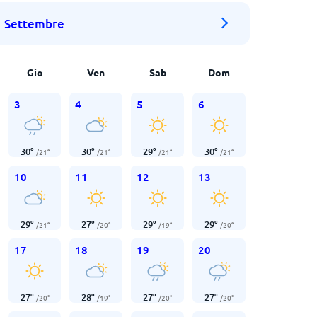
Settembre
Gio
Ven
Sab
Dom
3
4
5
6
30
°
30
°
29
°
30
°
/
21
°
/
21
°
/
21
°
/
21
°
10
11
12
13
29
°
27
°
29
°
29
°
/
21
°
/
20
°
/
19
°
/
20
°
17
18
19
20
27
°
28
°
27
°
27
°
/
20
°
/
19
°
/
20
°
/
20
°