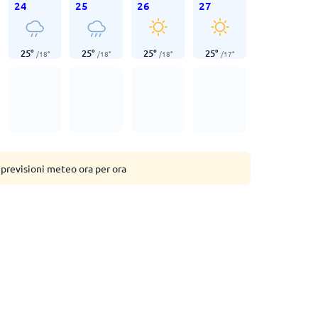
24
25
26
27
25
°
25
°
25
°
25
°
/
18
°
/
18
°
/
18
°
/
17
°
 previsioni meteo ora per ora