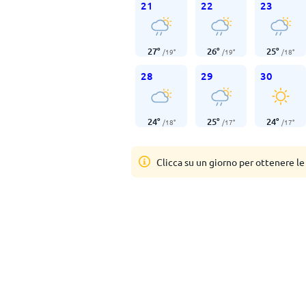
21
22
23
27
°
26
°
25
°
/
19
°
/
19
°
/
18
°
28
29
30
24
°
25
°
24
°
/
18
°
/
17
°
/
17
°
Clicca su un giorno per ottenere le