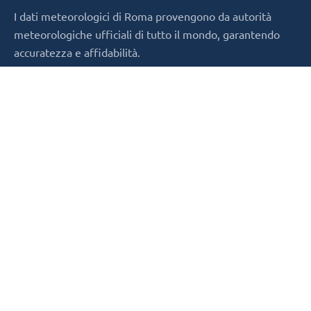
I dati meteorologici di Roma provengono da autorità
meteorologiche ufficiali di tutto il mondo, garantendo
accuratezza e affidabilità.
Città Popolari
Meteo5.com
› Roma
› Termini e condizioni
› Milano
› Privacy Policy
› Napoli
› Informativa sui cookie
› Contatti
Copyright © 2026,
meteo5.com