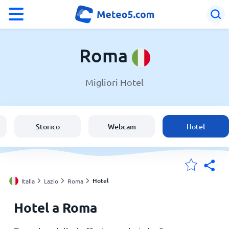
°F
°C
Roma
Migliori Hotel
Meteo a Roma
Italia
Storico
Webcam
Hotel
Svizzera
Le mie località
Hotel
Italia
Lazio
Roma
Hotel a Roma
Principale