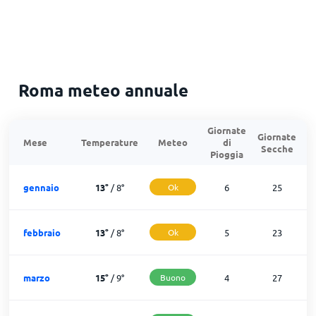
Roma meteo annuale
Giornate
Giornate
G
Mese
Temperature
Meteo
di
Secche
d
Pioggia
gennaio
13
°
/
8
°
Ok
6
25
febbraio
13
°
/
8
°
Ok
5
23
marzo
15
°
/
9
°
Buono
4
27