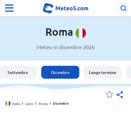
°F
°C
Roma
Meteo in dicembre 2026
Meteo a Roma
Italia
Settembre
Dicembre
Lungo termine
Svizzera
Le mie località
Dicembre
Italia
Lazio
Roma
Principale