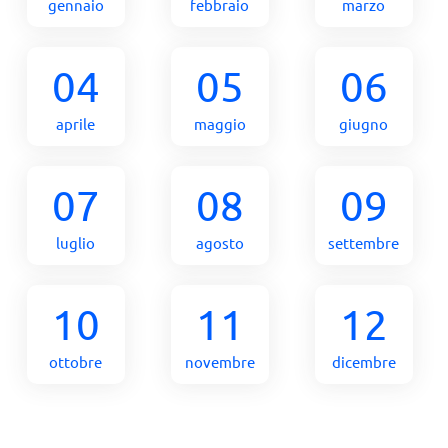
gennaio
febbraio
marzo
04
05
06
aprile
maggio
giugno
07
08
09
luglio
agosto
settembre
10
11
12
ottobre
novembre
dicembre