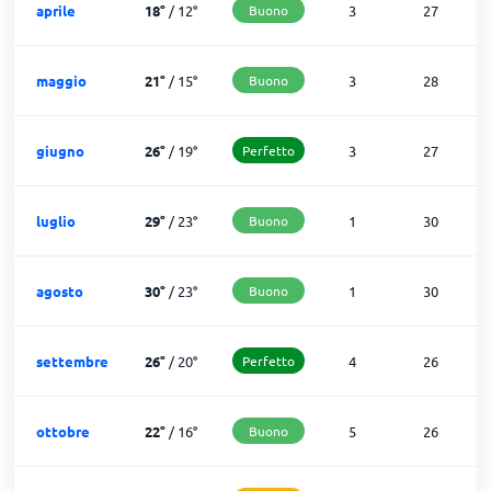
aprile
18
°
/
12
°
Buono
3
27
maggio
21
°
/
15
°
Buono
3
28
giugno
26
°
/
19
°
Perfetto
3
27
luglio
29
°
/
23
°
Buono
1
30
agosto
30
°
/
23
°
Buono
1
30
settembre
26
°
/
20
°
Perfetto
4
26
ottobre
22
°
/
16
°
Buono
5
26