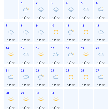
1
2
3
4
5
6
14
°
13
°
13
°
13
°
13
°
12
°
/
9
°
/
9
°
/
8
°
/
8
°
/
9
°
/
7
°
7
8
9
10
11
12
13
13
°
12
°
13
°
13
°
12
°
13
°
12
°
/
7
°
/
8
°
/
9
°
/
9
°
/
8
°
/
7
°
/
7
°
14
15
16
17
18
19
20
13
°
14
°
14
°
14
°
15
°
14
°
14
°
/
7
°
/
8
°
/
9
°
/
9
°
/
8
°
/
8
°
/
8
°
21
22
23
24
25
26
27
13
°
13
°
13
°
13
°
14
°
13
°
13
°
/
8
°
/
9
°
/
8
°
/
9
°
/
9
°
/
8
°
/
8
°
28
29
30
31
13
°
13
°
13
°
13
°
/
7
°
/
7
°
/
8
°
/
7
°