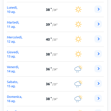
Lunedi,
38
°
/
24
°
10 ag.
Martedì,
39
°
/
24
°
11 ag.
Mercoledì,
40
°
/
25
°
12 ag.
Giovedì,
38
°
/
25
°
13 ag.
Venerdì,
36
°
/
24
°
14 ag.
Sabato,
36
°
/
23
°
15 ag.
Domenica,
38
°
/
24
°
16 ag.