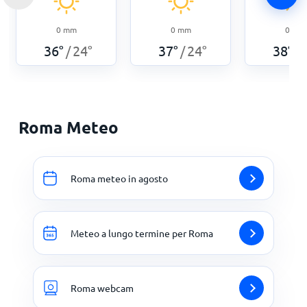
0
mm
0
mm
0
mm
36
°
24
°
37
°
24
°
38
°
/
/
/
Roma Meteo
Roma meteo in agosto
Meteo a lungo termine per Roma
Roma webcam