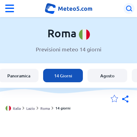
°F
°C
Roma
Previsioni meteo 14 giorni
Meteo a Roma
Italia
Panoramica
14 Giorni
Agosto
Svizzera
Le mie località
14 giorni
Italia
Lazio
Roma
Principale