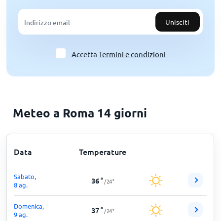
Unisciti
Accetta
Termini e condizioni
Meteo a Roma 14 giorni
Data
Temperature
Sabato,
36
°
/
24
°
8 ag.
Domenica,
37
°
/
24
°
9 ag.