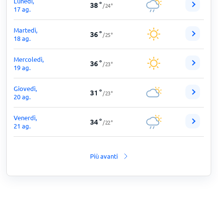
Lunedi,
38
°
/
24
°
17 ag.
Martedì,
36
°
/
25
°
18 ag.
Mercoledì,
36
°
/
23
°
19 ag.
Giovedì,
31
°
/
23
°
20 ag.
Venerdì,
34
°
/
22
°
21 ag.
Più avanti