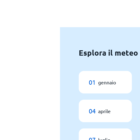
Esplora il meteo
01
gennaio
04
aprile
07
luglio