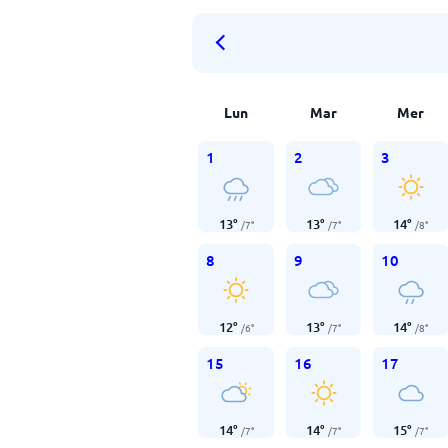
Lun
Mar
Mer
1
2
3
13
°
13
°
14
°
/
7
°
/
7
°
/
8
°
8
9
10
12
°
13
°
14
°
/
6
°
/
7
°
/
8
°
15
16
17
14
°
14
°
15
°
/
7
°
/
7
°
/
7
°