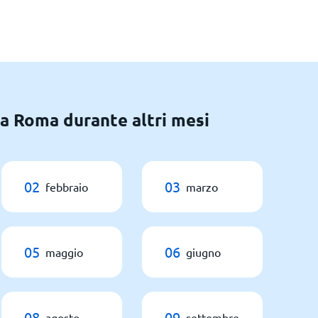
 a Roma durante altri mesi
02
03
febbraio
marzo
05
06
maggio
giugno
08
09
agosto
settembre