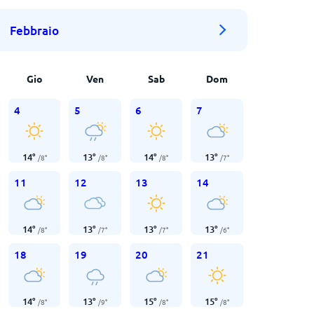
Febbraio
Gio
Ven
Sab
Dom
4
5
6
7
14
°
13
°
14
°
13
°
/
8
°
/
8
°
/
8
°
/
7
°
11
12
13
14
14
°
13
°
13
°
13
°
/
8
°
/
7
°
/
7
°
/
6
°
18
19
20
21
14
°
13
°
15
°
15
°
/
8
°
/
9
°
/
8
°
/
8
°