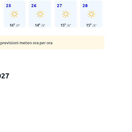
25
26
27
28
16
°
14
°
15
°
15
°
/
9
°
/
8
°
/
8
°
/
8
°
 previsioni meteo ora per ora
027