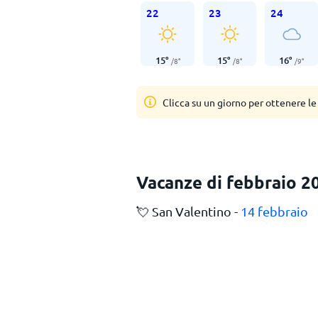
22
23
24
15
°
15
°
16
°
/
8
°
/
8
°
/
9
°
Clicca su un giorno per ottenere le
Vacanze di febbraio 2
💘 San Valentino -
14 febbraio