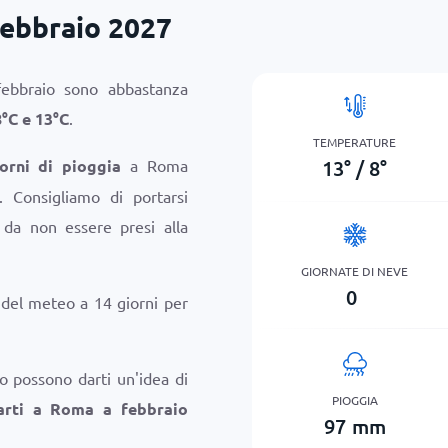
ebbraio 2027
ebbraio sono abbastanza
8
°
C
e
13
°
C
.
TEMPERATURE
13
°
/
8
°
orni di pioggia
a Roma
. Consigliamo di portarsi
da non essere presi alla
GIORNATE DI NEVE
0
i del meteo a 14 giorni per
o possono darti un'idea di
PIOGGIA
arti a Roma a febbraio
97
mm