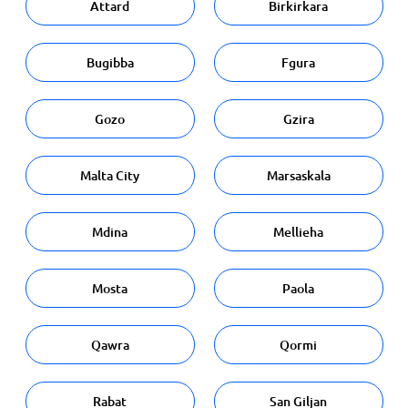
Attard
Birkirkara
Bugibba
Fgura
Gozo
Gzira
Malta City
Marsaskala
Mdina
Mellieha
Mosta
Paola
Qawra
Qormi
Rabat
San Giljan