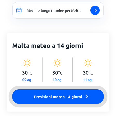
Meteo a lungo termine per Malta
Malta meteo a 14 giorni
30
°
30
°
30
°
C
C
C
09 ag.
10 ag.
11 ag.
Previsioni meteo 14 giorni