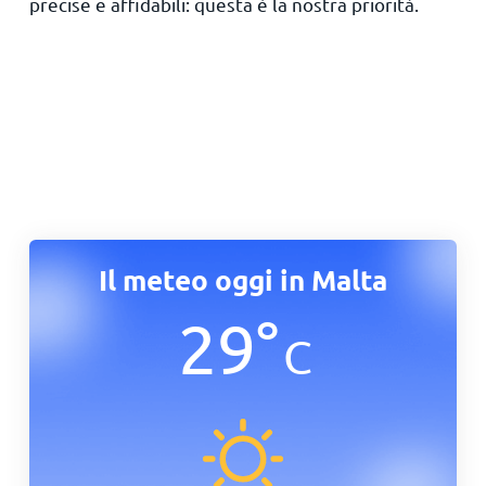
precise e affidabili: questa è la nostra priorità.
Il meteo oggi in Malta
29
°
C