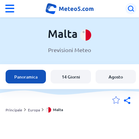
°F
°C
Malta
Previsioni Meteo
Meteo in Malta
Malta
Panoramica
14 Giorni
Agosto
Italia
Svizzera
Malta
Principale
Europa
Le mie località