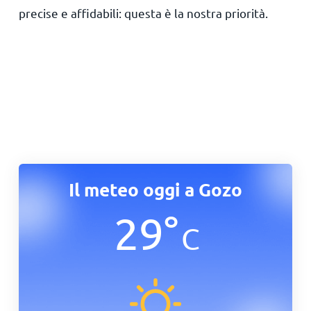
precise e affidabili: questa è la nostra priorità.
Il meteo oggi a Gozo
29
°
C