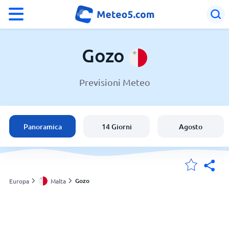
°F
°C
Gozo
Previsioni Meteo
Meteo a Gozo
Malta
Panoramica
14 Giorni
Agosto
Italia
Svizzera
Gozo
Europa
Malta
Le mie località