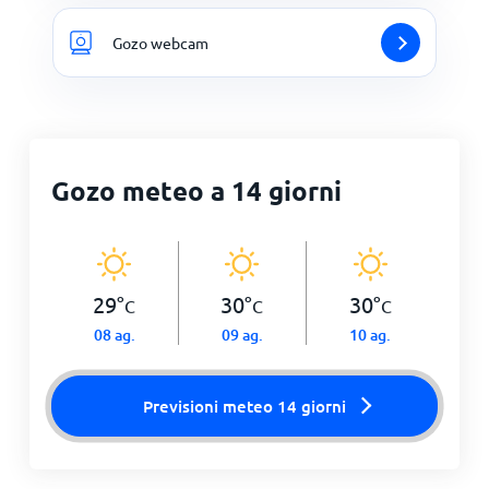
Gozo webcam
Gozo meteo a 14 giorni
29
°
30
°
30
°
C
C
C
08 ag.
09 ag.
10 ag.
Previsioni meteo 14 giorni