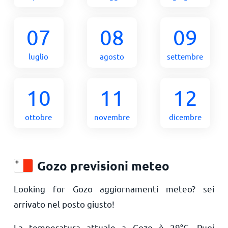
07
08
09
luglio
agosto
settembre
10
11
12
ottobre
novembre
dicembre
Gozo previsioni meteo
Looking for Gozo aggiornamenti meteo? sei
arrivato nel posto giusto!
La temperatura attuale a Gozo è
29
°
C
. Puoi