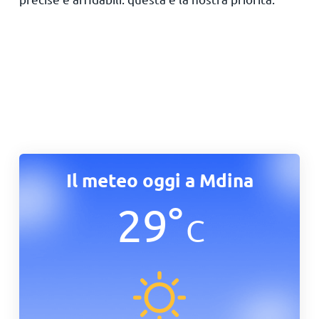
Il meteo oggi a Mdina
29
°
C