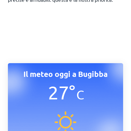
Il meteo oggi a Bugibba
27
°
C