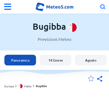
°F
°C
Bugibba
Previsioni Meteo
Meteo a Bugibba
Malta
Panoramica
14 Giorni
Agosto
Italia
Svizzera
Bugibba
Europa
Malta
Le mie località