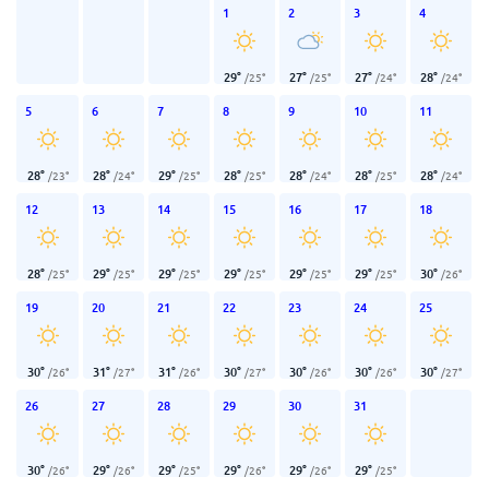
1
2
3
4
29
°
27
°
27
°
28
°
/
25
°
/
25
°
/
24
°
/
24
°
5
6
7
8
9
10
11
28
°
28
°
29
°
28
°
28
°
28
°
28
°
/
23
°
/
24
°
/
25
°
/
25
°
/
24
°
/
25
°
/
24
°
12
13
14
15
16
17
18
28
°
29
°
29
°
29
°
29
°
29
°
30
°
/
25
°
/
25
°
/
25
°
/
25
°
/
25
°
/
25
°
/
26
°
19
20
21
22
23
24
25
30
°
31
°
31
°
30
°
30
°
30
°
30
°
/
26
°
/
27
°
/
26
°
/
27
°
/
26
°
/
26
°
/
27
°
26
27
28
29
30
31
30
°
29
°
29
°
29
°
29
°
29
°
/
26
°
/
26
°
/
25
°
/
26
°
/
26
°
/
25
°