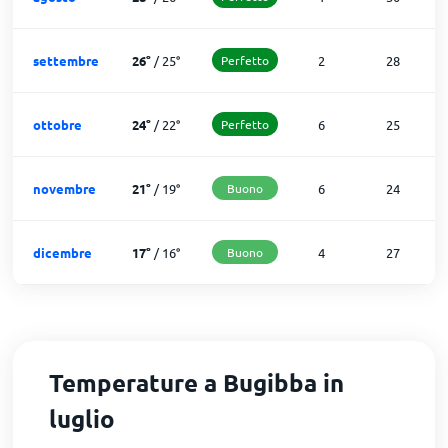
settembre
26
°
/
25
°
Perfetto
2
28
ottobre
24
°
/
22
°
Perfetto
6
25
novembre
21
°
/
19
°
Buono
6
24
dicembre
17
°
/
16
°
Buono
4
27
Temperature a Bugibba in
luglio