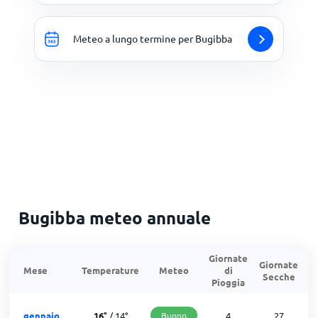
Meteo a lungo termine per Bugibba
Bugibba meteo annuale
Giornate
Giornate
G
Mese
Temperature
Meteo
di
Secche
d
Pioggia
gennaio
16
°
/
14
°
Buono
4
27