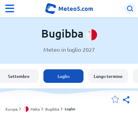
°F
°C
Bugibba
Meteo in luglio 2027
Meteo a Bugibba
Malta
Settembre
Luglio
Lungo termine
Italia
Svizzera
Luglio
Europa
Malta
Bugibba
Le mie località