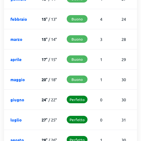
febbraio
15
°
/
13
°
Buono
4
24
marzo
15
°
/
14
°
Buono
3
28
aprile
17
°
/
15
°
Buono
1
29
maggio
20
°
/
18
°
Buono
1
30
giugno
24
°
/
22
°
Perfetto
0
30
luglio
27
°
/
25
°
Perfetto
0
31
agosto
28
°
/
26
°
Perfetto
1
30