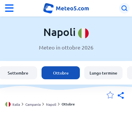
°F
°C
Napoli
Meteo in ottobre 2026
Meteo a Napoli
Italia
Settembre
Ottobre
Lungo termine
Svizzera
Le mie località
Ottobre
Italia
Campania
Napoli
Principale