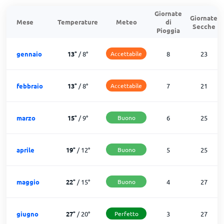
Giornate
Giornate
Mese
Temperature
Meteo
di
Secche
Pioggia
gennaio
13
°
/
8
°
Accettabile
8
23
febbraio
13
°
/
8
°
Accettabile
7
21
marzo
15
°
/
9
°
Buono
6
25
aprile
19
°
/
12
°
Buono
5
25
maggio
22
°
/
15
°
Buono
4
27
giugno
27
°
/
20
°
Perfetto
3
27