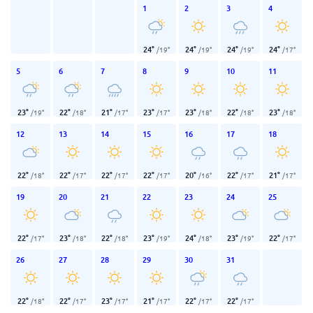
1
2
3
4
24
°
24
°
24
°
24
°
/
19
°
/
19
°
/
19
°
/
17
°
5
6
7
8
9
10
11
23
°
22
°
21
°
23
°
23
°
22
°
23
°
/
19
°
/
18
°
/
17
°
/
17
°
/
18
°
/
18
°
/
18
°
12
13
14
15
16
17
18
22
°
22
°
22
°
22
°
20
°
22
°
21
°
/
18
°
/
17
°
/
17
°
/
17
°
/
16
°
/
17
°
/
17
°
19
20
21
22
23
24
25
22
°
23
°
22
°
23
°
24
°
23
°
22
°
/
17
°
/
18
°
/
18
°
/
19
°
/
18
°
/
19
°
/
17
°
26
27
28
29
30
31
22
°
22
°
23
°
21
°
22
°
22
°
/
18
°
/
17
°
/
17
°
/
17
°
/
17
°
/
17
°