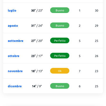
luglio
30
°
/
23
°
Buono
1
30
agosto
31
°
/
24
°
Buono
2
29
settembre
27
°
/
20
°
Perfetto
5
25
ottobre
23
°
/
17
°
Perfetto
5
26
novembre
18
°
/
13
°
Ok
7
23
dicembre
14
°
/
9
°
Buono
6
25