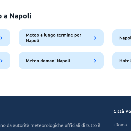
o a Napoli
Meteo a lungo termine per
Napol
Napoli
Meteo domani Napoli
Hotel
Città Po
› Roma
o da autorità meteorologiche ufficiali di tutto il