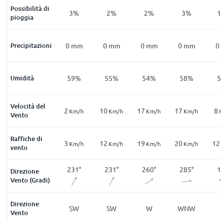
Possibilità di
%
4
%
3
%
2
%
2
%
3
%
pioggia
mm
Precipitazioni
0
mm
0
mm
0
mm
0
mm
0
mm
0
0
%
Umidità
63
%
59
%
55
%
54
%
58
%
Velocità del
3
2
10
17
17
8
m/h
Km/h
Km/h
Km/h
Km/h
Km/h
Vento
Raffiche di
4
3
12
19
20
12
m/h
Km/h
Km/h
Km/h
Km/h
Km/h
vento
4
°
310
°
231
°
231
°
260
°
285
°
1
Direzione
Vento (Gradi)
Direzione
W
NW
SW
SW
W
WNW
Vento