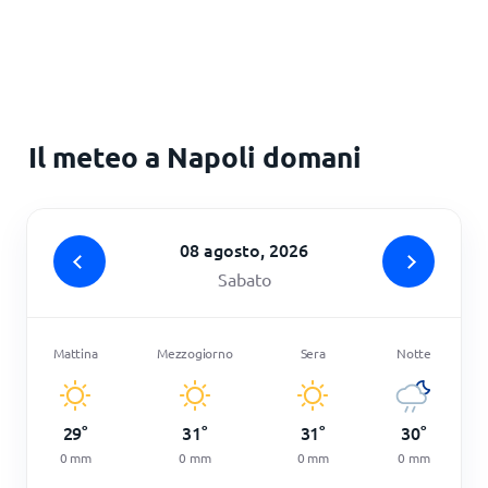
Il meteo a Napoli domani
08 agosto, 2026
Sabato
Mattina
Mezzogiorno
Sera
Notte
29
°
31
°
31
°
30
°
0
mm
0
mm
0
mm
0
mm