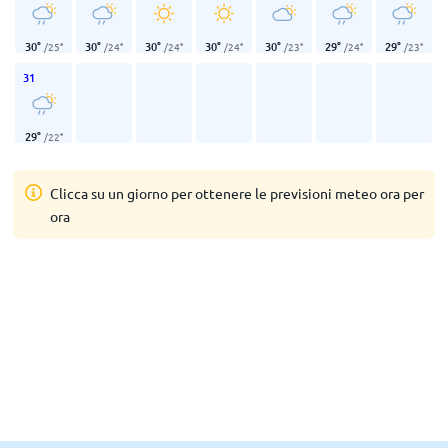
30
°
30
°
30
°
30
°
30
°
29
°
29
°
/
25
°
/
24
°
/
24
°
/
24
°
/
23
°
/
24
°
/
23
°
31
29
°
/
22
°
Clicca su un giorno per ottenere le previsioni meteo ora per
ora