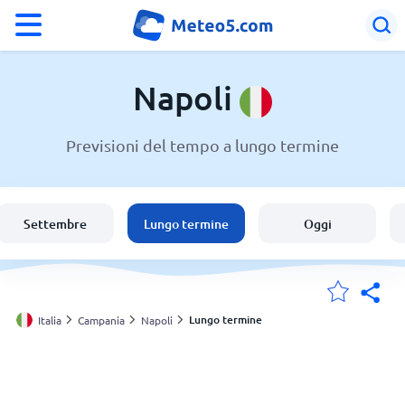
°F
°C
Napoli
Previsioni del tempo a lungo termine
Meteo a Napoli
Italia
Settembre
Lungo termine
Oggi
Svizzera
Le mie località
Lungo termine
Italia
Campania
Napoli
Principale