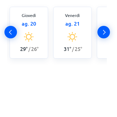
Giovedì
Venerdì
Sab
ag. 20
ag. 21
ag.
29
°
26
°
31
°
25
°
31
°
/
/