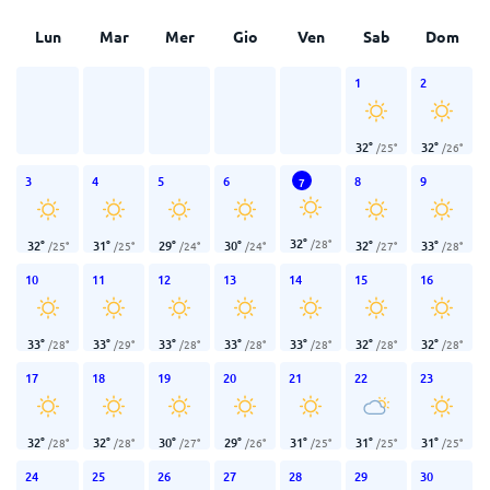
Lun
Mar
Mer
Gio
Ven
Sab
Dom
1
2
32
°
32
°
/
25
°
/
26
°
3
4
5
6
8
9
7
32
°
/
28
°
32
°
31
°
29
°
30
°
32
°
33
°
/
25
°
/
25
°
/
24
°
/
24
°
/
27
°
/
28
°
10
11
12
13
14
15
16
33
°
33
°
33
°
33
°
33
°
32
°
32
°
/
28
°
/
29
°
/
28
°
/
28
°
/
28
°
/
28
°
/
28
°
17
18
19
20
21
22
23
32
°
32
°
30
°
29
°
31
°
31
°
31
°
/
28
°
/
28
°
/
27
°
/
26
°
/
25
°
/
25
°
/
25
°
24
25
26
27
28
29
30