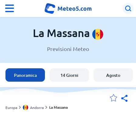
°F
°C
La Massana
Previsioni Meteo
Meteo a La Massana
Andorra
Panoramica
14 Giorni
Agosto
Italia
Svizzera
La Massana
Europa
Andorra
Le mie località