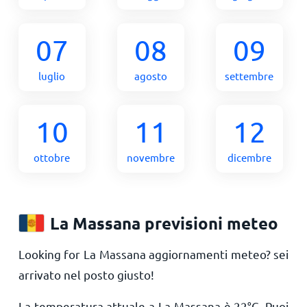
07
08
09
luglio
agosto
settembre
10
11
12
ottobre
novembre
dicembre
La Massana previsioni meteo
Looking for La Massana aggiornamenti meteo? sei
arrivato nel posto giusto!
La temperatura attuale a La Massana è
22
°
C
. Puoi