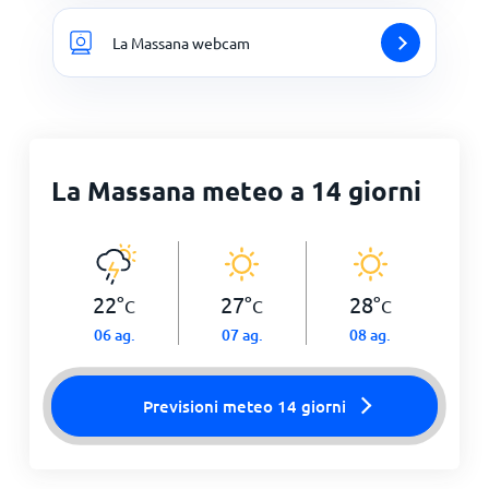
La Massana webcam
La Massana meteo a 14 giorni
22
°
27
°
28
°
C
C
C
06 ag.
07 ag.
08 ag.
Previsioni meteo 14 giorni